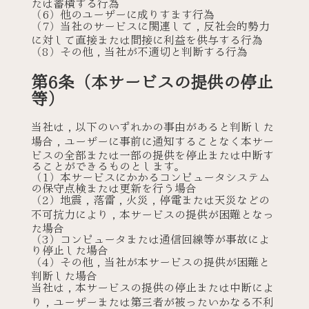
たは蓄積する行為
（6）他のユーザーに成りすます行為
（7）当社のサービスに関連して，反社会的勢力
に対して直接または間接に利益を供与する行為
（8）その他，当社が不適切と判断する行為
第6条（本サービスの提供の停止
等）
当社は，以下のいずれかの事由があると判断した
場合，ユーザーに事前に通知することなく本サー
ビスの全部または一部の提供を停止または中断す
ることができるものとします。
（1）本サービスにかかるコンピュータシステム
の保守点検または更新を行う場合
（2）地震，落雷，火災，停電または天災などの
不可抗力により，本サービスの提供が困難となっ
た場合
（3）コンピュータまたは通信回線等が事故によ
り停止した場合
（4）その他，当社が本サービスの提供が困難と
判断した場合
当社は，本サービスの提供の停止または中断によ
り，ユーザーまたは第三者が被ったいかなる不利